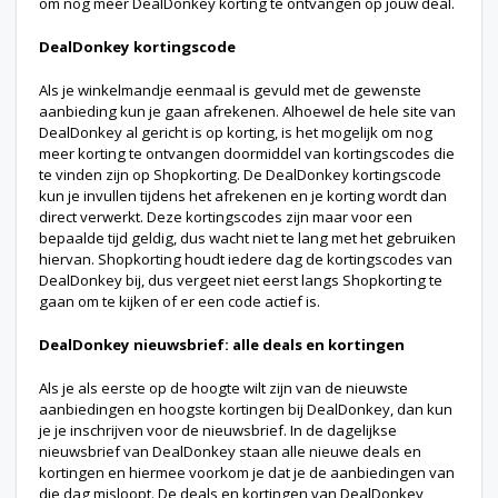
om nog meer DealDonkey korting te ontvangen op jouw deal.
DealDonkey kortingscode
Als je winkelmandje eenmaal is gevuld met de gewenste
aanbieding kun je gaan afrekenen. Alhoewel de hele site van
DealDonkey al gericht is op korting, is het mogelijk om nog
meer korting te ontvangen doormiddel van kortingscodes die
te vinden zijn op Shopkorting. De DealDonkey kortingscode
kun je invullen tijdens het afrekenen en je korting wordt dan
direct verwerkt. Deze kortingscodes zijn maar voor een
bepaalde tijd geldig, dus wacht niet te lang met het gebruiken
hiervan. Shopkorting houdt iedere dag de kortingscodes van
DealDonkey bij, dus vergeet niet eerst langs Shopkorting te
gaan om te kijken of er een code actief is.
DealDonkey nieuwsbrief: alle deals en kortingen
Als je als eerste op de hoogte wilt zijn van de nieuwste
aanbiedingen en hoogste kortingen bij DealDonkey, dan kun
je je inschrijven voor de nieuwsbrief. In de dagelijkse
nieuwsbrief van DealDonkey staan alle nieuwe deals en
kortingen en hiermee voorkom je dat je de aanbiedingen van
die dag misloopt. De deals en kortingen van DealDonkey