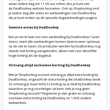
staan iedere dag om 11.00 uur online, dus je kunt ook
de DealDonkey website bezoeken. Ook op Shopkorting vind
je iedere dag alle acties en aanbiedingen van DealDonkey
die je kunt vinden op de speciale dagaanbiedingen pagina.
Gemiste acties bij DealDonkey
Ben je net te laat voor een aanbieding bij DealDonkey? Geen
stress, want alle aanbiedingen komen daarna weer opnieuw
op de site te staan. De producten worden bij DealDonkey nog
steeds met korting aangeboden, alleen niet voor diezelfde
hoge korting als de dagdeal.
Ontvang altijd exclusieve korting bij DealDonkey
Met je Shopkorting account ontvang je altijd extra korting bij
DealDonkey, ongeacht de extra korting die DealDonkey biedt.
Zo ontvang je maar liefst 2x korting op je deal bij DealDonkey,
waardoor je nog voordeliger uit bent. Heb je nog geen
Shopkorting account? Registreer je dan gratis en ontvang
voortaan extra korting bij DealDonkey en 1.600 andere
webwinkels.