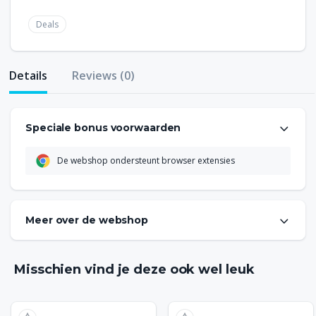
Deals
Details
Reviews (0)
Speciale bonus voorwaarden
De webshop ondersteunt browser extensies
DealDonkey bonus wordt berekend over de orderwaarde
exclusief BTW
Meer over de webshop
Met je Bonusway account ontvang je altijd extra bonus
bij DealDonkey, ongeacht de extra bonus die DealDonkey
biedt. Zo ontvang je maar liefst 2x bonus op je deal bij
Misschien vind je deze ook wel leuk
DealDonkey, waardoor je nog voordeliger uit bent. Heb je
nog geen Bonusway account? Registreer je dan gratis en
ontvang voortaan extra bonus bij DealDonkey en 1.600