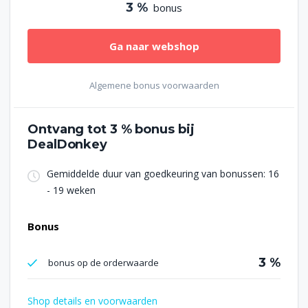
3 %
bonus
Ga naar webshop
Algemene bonus voorwaarden
Ontvang tot
3 %
bonus bij
DealDonkey
Gemiddelde duur van goedkeuring van bonussen: 16
- 19 weken
Bonus
3 %
bonus op de orderwaarde
Shop details en voorwaarden