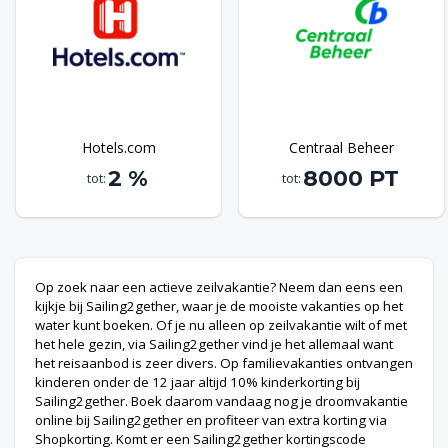
en profiteer van extra bonus via Bonusway. Komt er
een Sailing2gether bonusscode beschikbaar? Dan vind je
deze uiteraard terug op Bonusway.nl.
Hotels.com
Centraal Beheer
2 %
8000 PT
tot:
tot:
Op zoek naar een actieve zeilvakantie? Neem dan eens een
kijkje bij Sailing2gether, waar je de mooiste vakanties op het
water kunt boeken. Of je nu alleen op zeilvakantie wilt of met
het hele gezin, via Sailing2gether vind je het allemaal want
het reisaanbod is zeer divers. Op familievakanties ontvangen
kinderen onder de 12 jaar altijd 10% kinderkorting bij
Sailing2gether. Boek daarom vandaag nog je droomvakantie
online bij Sailing2gether en profiteer van extra korting via
Shopkorting. Komt er een Sailing2gether kortingscode