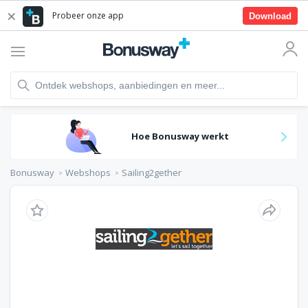
Probeer onze app
Download
Hoe Bonusway werkt
Bonusway
Webshops
Sailing2gether