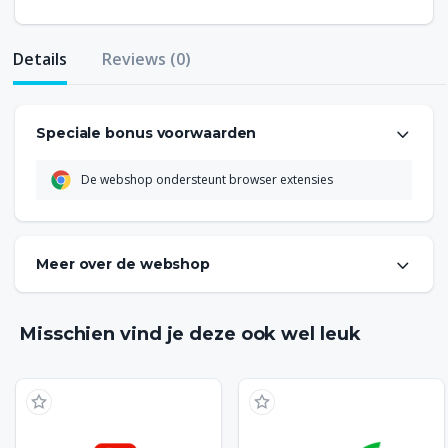
Details
Reviews (0)
Speciale bonus voorwaarden
De webshop ondersteunt browser extensies
Sailing2gether bonus wordt berekend over de
orderwaarde exclusief BTW
Meer over de webshop
Op zoek naar een actieve zeilvakantie? Neem dan eens
een kijkje bij Sailing2gether, waar je de mooiste vakanties
op het water kunt boeken. Of je nu alleen op zeilvakantie
Misschien vind je deze ook wel leuk
wilt of met het hele gezin, via Sailing2gether vind je het
allemaal want het reisaanbod is zeer divers. Op
familievakanties ontvangen kinderen onder de 12 jaar
altijd 10% kinderkorting bij Sailing2gether. Boek daarom
vandaag nog je droomvakantie online bij Sailing2gether