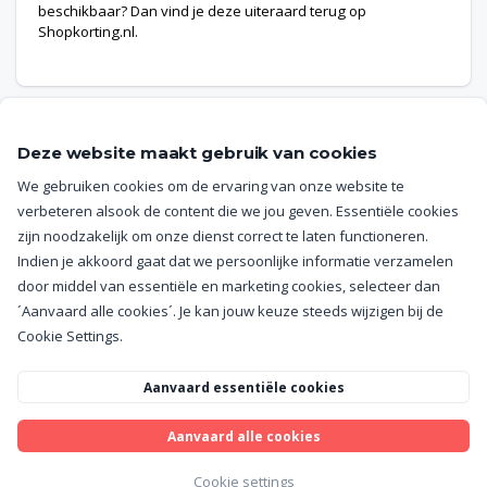
beschikbaar? Dan vind je deze uiteraard terug op
Shopkorting.nl.
Deze website maakt gebruik van cookies
We gebruiken cookies om de ervaring van onze website te
Help
verbeteren alsook de content die we jou geven. Essentiële cookies
zijn noodzakelijk om onze dienst correct te laten functioneren.
Getuigenissen
Indien je akkoord gaat dat we persoonlijke informatie verzamelen
door middel van essentiële en marketing cookies, selecteer dan
Algemene voorwaarden
´Aanvaard alle cookies´. Je kan jouw keuze steeds wijzigen bij de
Cookie Settings.
Privacy policy
Aanvaard essentiële cookies
Cookie settings
Aanvaard alle cookies
Cookie settings
© 2024 Bonusway