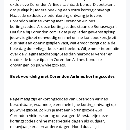
exclusieve Corendon Airlines cashback bonus. Dit betekent
dat je altijd bij iedere boeking een extra korting ontvangt.
Naast de exclusieve ledenkorting ontvang je tevens
Corendon Airlines korting met Corendon Airlines
kortingscodes. Al deze kortingscodes staan op Bonusway.nl.
Het fijne bij Corendon.com is dat je op ieder gewenst tijdstip
jouw vliegticket eenvoudig en snel online kunt boeken. Je zit
dus niet aan openingstijden vast, wat ervoor zorgt dat je de
hele dag door vliegtickets kunt boeken. Wil je meer informatie
over de vliegmaatschappij? Lees dan hieronder verder en
ontdek de beste tips om Corendon Airlines bonus te
ontvangen op jouw vliegtickets.
Boek voordelig met Corendon Airlines kortingscodes
Regelmatig zijn er kortingscodes van Corendon Airlines
beschikbaar, waarmee je een hele fijne korting ontvangt op
jouw vliegticket. Zo kun je met een kortingscode €50
Corendon Airlines korting ontvangen. Meestal zijn deze
kortingscodes online met speciale dagen als oudjaar,
nieuwjaar, kerst en andere dagen. Houd dus altijd