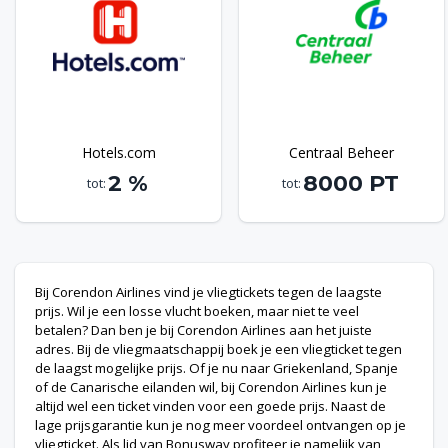
Airlines membership card nu gratis aan.
Hotels.com
Centraal Beheer
2 %
8000 PT
tot:
tot:
Bij Corendon Airlines vind je vliegtickets tegen de laagste
prijs. Wil je een losse vlucht boeken, maar niet te veel
betalen? Dan ben je bij Corendon Airlines aan het juiste
adres. Bij de vliegmaatschappij boek je een vliegticket tegen
de laagst mogelijke prijs. Of je nu naar Griekenland, Spanje
of de Canarische eilanden wil, bij Corendon Airlines kun je
altijd wel een ticket vinden voor een goede prijs. Naast de
lage prijsgarantie kun je nog meer voordeel ontvangen op je
vliegticket. Als lid van Bonusway profiteer je namelijk van