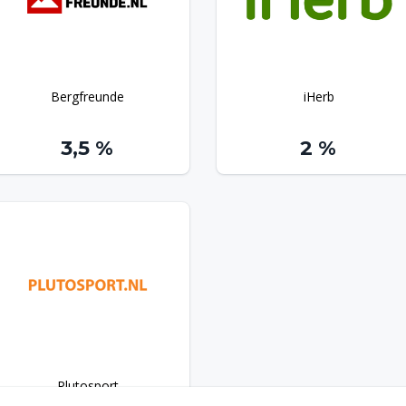
Bergfreunde
iHerb
3,5 %
2 %
Plutosport