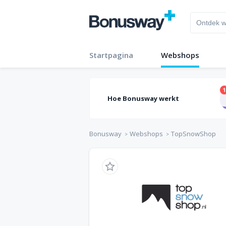
Startpagina
Webshops
Hoe Bonusway werkt
Bonusway
Webshops
TopSnowShop