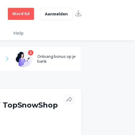
Word lid
Aanmelden
Help
Ontvang bonus op je
bank
ij TopSnowShop