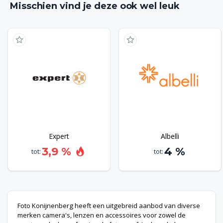
bestelling meestal de volgende dag al in huis. Mocht je
Misschien vind je deze ook wel leuk
bestelling niet bevallen, dan kun je deze binnen 14 retour
sturen. Houd er rekening mee dat je wel de originele
verpakking meestuurt en dat deze onbeschadigd is,
anders kan Foto Konijnenberg je bestelde product helaas
niet terugnemen.
Expert
Albelli
3,9 %
4 %
tot:
tot:
Foto Konijnenberg heeft een uitgebreid aanbod van diverse
merken camera's, lenzen en accessoires voor zowel de