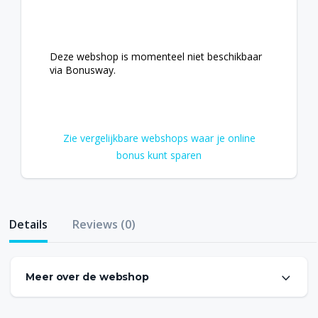
Deze webshop is momenteel niet beschikbaar
via Bonusway.
Zie vergelijkbare webshops waar je online
bonus kunt sparen
Details
Reviews (0)
Meer over de webshop
Foto Konijnenberg verzendt bestelling vanaf €75
helemaal gratis en als je voor 22:00 bestelt dan heb je je