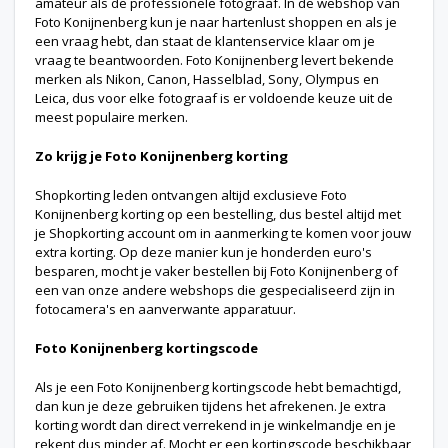
amateur als de professionele fotograaf. In de webshop van
Foto Konijnenberg kun je naar hartenlust shoppen en als je
een vraag hebt, dan staat de klantenservice klaar om je
vraag te beantwoorden. Foto Konijnenberg levert bekende
merken als Nikon, Canon, Hasselblad, Sony, Olympus en
Leica, dus voor elke fotograaf is er voldoende keuze uit de
meest populaire merken.
Zo krijg je Foto Konijnenberg korting
Shopkorting leden ontvangen altijd exclusieve Foto
Konijnenberg korting op een bestelling, dus bestel altijd met
je Shopkorting account om in aanmerking te komen voor jouw
extra korting. Op deze manier kun je honderden euro's
besparen, mocht je vaker bestellen bij Foto Konijnenberg of
een van onze andere webshops die gespecialiseerd zijn in
fotocamera's en aanverwante apparatuur.
Foto Konijnenberg kortingscode
Als je een Foto Konijnenberg kortingscode hebt bemachtigd,
dan kun je deze gebruiken tijdens het afrekenen. Je extra
korting wordt dan direct verrekend in je winkelmandje en je
rekent dus minder af. Mocht er een kortingscode beschikbaar