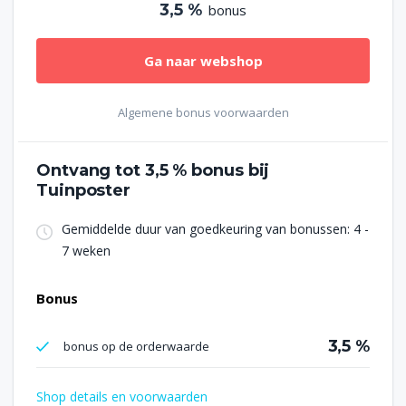
3,5 %
bonus
Ga naar webshop
Algemene bonus voorwaarden
Ontvang tot
3,5 %
bonus bij
Tuinposter
Gemiddelde duur van goedkeuring van bonussen: 4 -
7 weken
Bonus
3,5 %
bonus op de orderwaarde
Shop details en voorwaarden