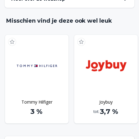
Babyhuys is een uitgebreide webshop met alle
benodigdheden voor uw baby zoals kinderwagens,
buggy’s, meubels, speelgoed en nog veel meer. Babyhuys
Misschien vind je deze ook wel leuk
heeft een fysieke winkel van 3000 m2 groot en verkoopt
nu ook via haar webshop. Bestel via Bonusway en
ontvang bonus bij Babyhuys.
Tommy Hilfiger
Joybuy
3 %
3,7 %
tot: