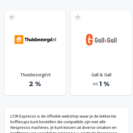
nieuwsbrief weet jij altijd welke bonusen je kunt pakken
en welke acties op dit moment actief zijn bij L’OR
Espresso. Mis dus nooit meer een aanbieding en schrijf je
in.
Thuisbezorgd.nl
Gall & Gall
2 %
1 %
tot:
L’OR Espresso is de officiële webshop waar je de lekkerste
koffiecups kunt bestellen die compatible zijn met alle
Nespresso machines. Je kunt kiezen uit diverse smaken en
profiteren van voordelige prijzen t.o.v. originele Nespresso