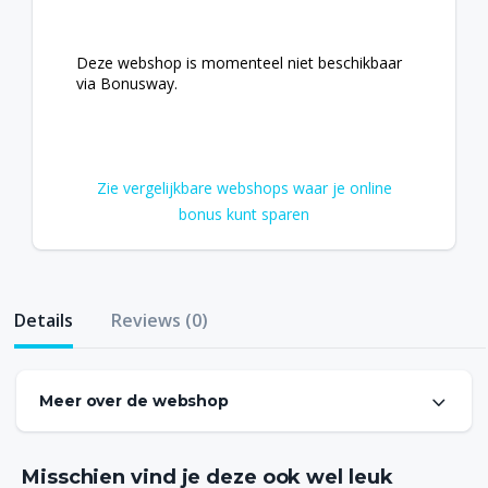
Deze webshop is momenteel niet beschikbaar
via Bonusway.
Zie vergelijkbare webshops waar je online
bonus kunt sparen
Details
Reviews (0)
Meer over de webshop
Als je altijd op de hoogte gehouden wilt worden van de
L’OR Espresso aanbiedingen, kun je je het beste
inschrijven voor de L’OR Espresso nieuwsbrief. Met de
Misschien vind je deze ook wel leuk