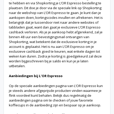
te hebben en via Shopkorting je L’OR Espresso bestelling te
plaatsen. Dit doe je door via de speciale link op Shopkorting
naar de webshop van L’OR Espresso te gaan. Je kunt dan je
aankopen doen, kortingscodes invullen en afrekenen. Het is
belangrijk dat je tussendoor niet naar andere websites of
tabbladen gaat, want dan gaat je exclusieve L’OR Espresso
cashback verloren. Als je je aankoop hebt afgerekend, zal je
binnen 48 uur een bevestigingsmail ontvangen van
Shopkorting, wat betekent dat de exclusieve korting in je
account is geplaatst. Het is nu aan L’OR Espresso om je
exclusieve cashback goed te keuren, wat enkele dagen tot
weken kan duren. Zodra je korting is goedgekeurd zal deze
worden bijgeschreven bij je saldo en kun je je laten
uitbetalen.
Aanbiedingen bij L’OR Espresso
Op de speciale aanbiedingen pagina van L’OR Espresso kun
je steeds andere afgeprijsde producten vinden waarmee je
flink voordeel kunt behalen. Bekijk dus regelmatig de
aanbiedingen pagina om te checken of jouw favoriete
koffiecups in de aanbieding zijn en bespaar op je aankoop.