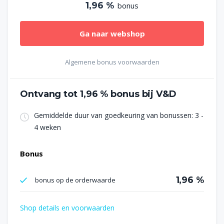
1,96 %
bonus
Ga naar webshop
Algemene bonus voorwaarden
Ontvang tot
1,96 %
bonus bij V&D
Gemiddelde duur van goedkeuring van bonussen: 3 -
4 weken
Bonus
1,96 %
bonus op de orderwaarde
Shop details en voorwaarden