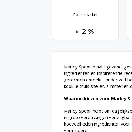
Roastmarket
2 %
tot:
Marley Spoon maakt gezond, geva
ingrediënten en inspirerende rec
gerechten ontdekt zonder zelf bo
kook je thuis sneller, slimmer en
Waarom kiezen voor Marley S
Marley Spoon helpt om dagelijkse
in grote verpakkingen verkrijgba
hoeveelheden ingrediënten voor d
verminderd.