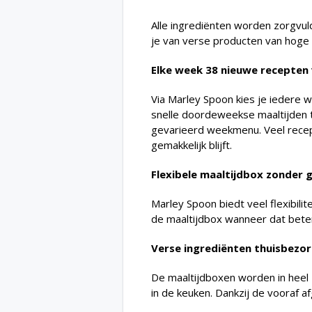
Alle ingrediënten worden zorgvul
je van verse producten van hoge
Elke week 38 nieuwe recepten
Via Marley Spoon kies je iedere 
snelle doordeweekse maaltijden t
gevarieerd weekmenu. Veel recep
gemakkelijk blijft.
Flexibele maaltijdbox zonder 
Marley Spoon biedt veel flexibilit
de maaltijdbox wanneer dat beter
Verse ingrediënten thuisbezor
De maaltijdboxen worden in heel 
in de keuken. Dankzij de vooraf 