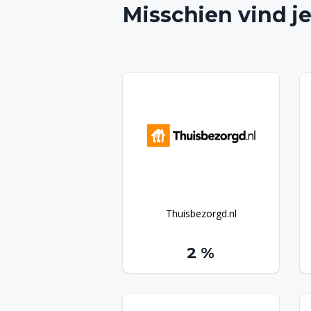
Misschien vind j
Thuisbezorgd.nl
2 %