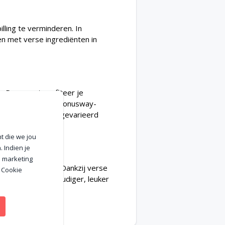
ling te verminderen. In
en met verse ingrediënten in
. Daarnaast profiteer je
toegevoegd aan je Bonusway-
 wordt gezond en gevarieerd
t die we jou
. Indien je
n marketing
altijdplanning. Dankzij verse
e Cookie
lijks koken eenvoudiger, leuker