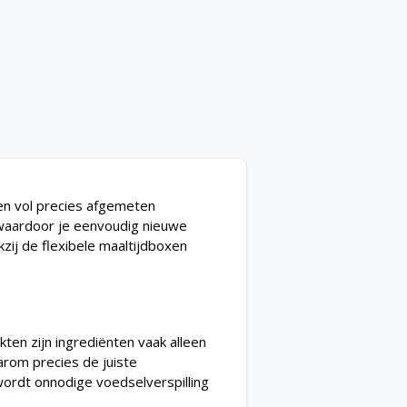
en vol precies afgemeten
 waardoor je eenvoudig nieuwe
ij de flexibele maaltijdboxen
ten zijn ingrediënten vaak alleen
arom precies de juiste
ordt onnodige voedselverspilling