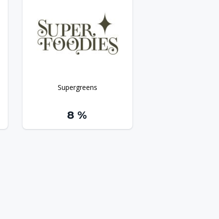
Supergreens
8 %