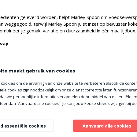
ediënten geleverd worden, helpt Marley Spoon om voedselverspil
ten weggegooid, terwijl Marley Spoon juist inzet op bewuster kok
mbineer je gemak, variatie en duurzaamheid in één maaltijdbox.
sway
ontvang je als Bonusway-lid exclusieve cashback op je bestelling
aanbiedingen op maaltijdboxen. De cashback wordt automatisch 
betaald zodra het goedgekeurde saldo minimaal €20 bedraagt. Zo
ite maakt gebruik van cookies
deliger én slimmer geregeld.
cookies om de ervaring van onze website te verbeteren alsook de conten
ieerd koken
ële cookies zijn noodzakelijk om onze dienst correct te laten functioneren
dat we persoonlijke informatie verzamelen door middel van essentiële e
re week nieuwe smaken zonder stress rondom boodschappen of ma
cteer dan ´Aanvaard alle cookies´. Je kan jouw keuze steeds wijzigen bij d
 inspirerende recepten en extra voordeel via Bonusway wordt dage
d essentiële cookies
Aanvaard alle cookies