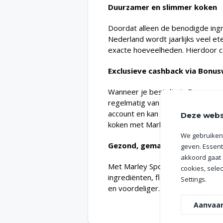
Duurzamer en slimmer koken
Doordat alleen de benodigde ingr
Nederland wordt jaarlijks veel e
exacte hoeveelheden. Hierdoor co
Exclusieve cashback via Bonu
Wanneer je bestelt via Bonusway, 
regelmatig van extra acties en 
account en kan later worden uit
Deze webs
koken met Marley Spoon nog voor
We gebruiken 
Gezond, gemakkelijk en gevar
geven. Essenti
akkoord gaat 
Met Marley Spoon ontdek je iede
cookies, sele
ingrediënten, flexibele levering,
Settings.
en voordeliger.
Aanvaar