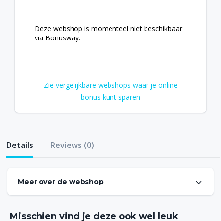
Deze webshop is momenteel niet beschikbaar
via Bonusway.
Zie vergelijkbare webshops waar je online
bonus kunt sparen
Details
Reviews (0)
Meer over de webshop
Geeektech verkoopt allerlei soorten gadgets, elektronica
en accessoires voor diverse toepassingen zoals game
consoles, tablets of smartphones. Geeektech biedt keuze
Misschien vind je deze ook wel leuk