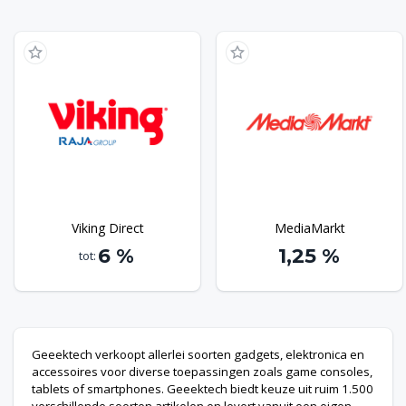
uit ruim 1.500 verschillende soorten artikelen en levert
vanuit een eigen magazijn in Nederland, waardoor je
bestelling snel geleverd kan worden. Als je vandaag
bestelt, dan word je bestelling in 98% van de gevallen al
de volgende bezorgd. Bonusway leden ontvangen altijd
extra Geeektech bonus op een bestelling, en met een
Geeektech bonusscode ontvang je zelfs nog meer
Geeektech bonus. Shop daarom altijd via Bonusway om
te profiteer van maximaal voordeel bij Geeektech.
Viking Direct
MediaMarkt
6 %
1,25 %
tot:
Geeektech verkoopt allerlei soorten gadgets, elektronica en
accessoires voor diverse toepassingen zoals game consoles,
tablets of smartphones. Geeektech biedt keuze uit ruim 1.500
verschillende soorten artikelen en levert vanuit een eigen