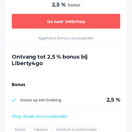
2,5 %
bonus
Ga naar webshop
Algemene bonus voorwaarden
Ontvang tot
2,5 %
bonus bij
Liberty4go
Bonus
2,5 %
bonus op een boeking
Shop details en voorwaarden
Reizen
Vakantie
Hotels & Accommodatie