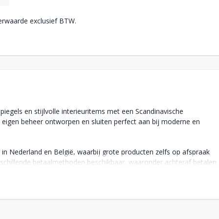
erwaarde exclusief BTW.
spiegels en stijlvolle interieuritems met een Scandinavische
in eigen beheer ontworpen en sluiten perfect aan bij moderne en
 in Nederland en België, waarbij grote producten zelfs op afspraak
rschillende betaalmethoden beschikbaar, waaronder achteraf betalen
hoppen via Bonusway ontvang je bovendien cashback op je bestelling.