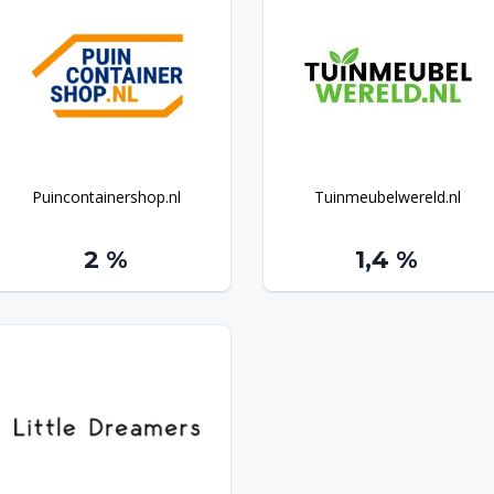
Puincontainershop.nl
Tuinmeubelwereld.nl
2 %
1,4 %