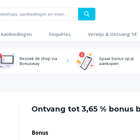
Aanbiedingen
Enquêtes
Verwijs & Ontvang 5€
Bezoek de shop via
Spaar bonus op je
Bonusway
aankopen
Ontvang tot
3,65 %
bonus b
Bonus