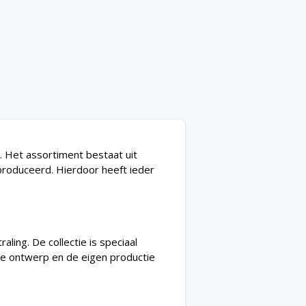
g. Het assortiment bestaat uit
produceerd. Hierdoor heeft ieder
ling. De collectie is speciaal
eke ontwerp en de eigen productie