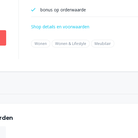
bonus op orderwaarde
Shop details en voorwaarden
Wonen
Wonen & Lifestyle
Meubilair
arden