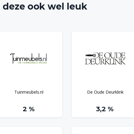
e deze ook wel leuk
Tuinmeubels.nl
De Oude Deurklink
2 %
3,2 %