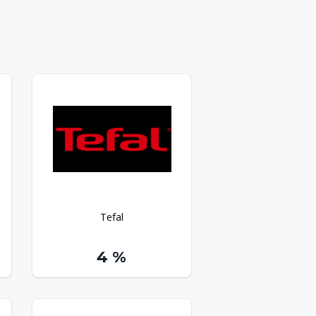
Tefal
4 %