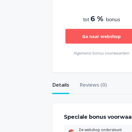
6 %
tot
bonus
Ga naar webshop
Algemene bonus voorwaarden
Details
Reviews (0)
Speciale bonus voorwa
De webshop ondersteunt