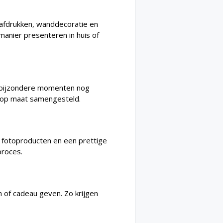
oafdrukken, wanddecoratie en
manier presenteren in huis of
e bijzondere momenten nog
t op maat samengesteld.
 fotoproducten en een prettige
proces.
n of cadeau geven. Zo krijgen