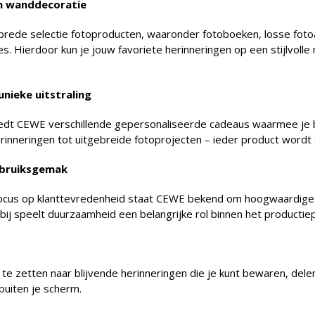
n wanddecoratie
 brede selectie fotoproducten, waaronder fotoboeken, losse fot
. Hierdoor kun je jouw favoriete herinneringen op een stijlvolle 
nieke uitstraling
biedt CEWE verschillende gepersonaliseerde cadeaus waarmee j
herinneringen tot uitgebreide fotoprojecten – ieder product word
ebruiksgemak
 focus op klanttevredenheid staat CEWE bekend om hoogwaardige
bij speelt duurzaamheid een belangrijke rol binnen het productie
te zetten naar blijvende herinneringen die je kunt bewaren, dele
uiten je scherm.