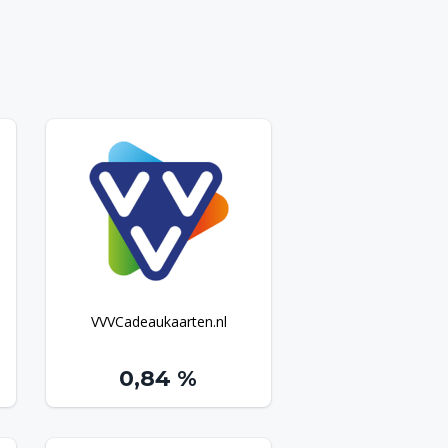
VVVCadeaukaarten.nl
0,84 %