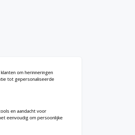
klanten om herinneringen
tie tot gepersonaliseerde
tools en aandacht voor
 het eenvoudig om persoonlijke