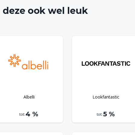
e deze ook wel leuk
Albelli
Lookfantastic
4 %
5 %
tot:
tot: